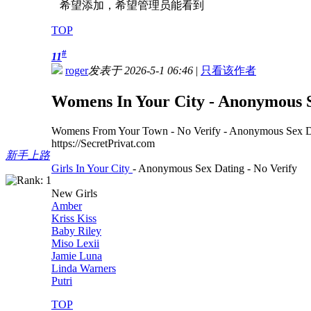
希望添加，希望管理员能看到
TOP
#
11
roger
发表于 2026-5-1 06:46
|
只看该作者
Womens In Your City - Anonymous Se
Womens From Your Town - No Verify - Anonymous Sex D
https://SecretPrivat.com
新手上路
Girls In Your City
- Anonymous Sex Dating - No Verify
New Girls
Amber
Kriss Kiss
Baby Riley
Miso Lexii
Jamie Luna
Linda Warners
Putri
TOP