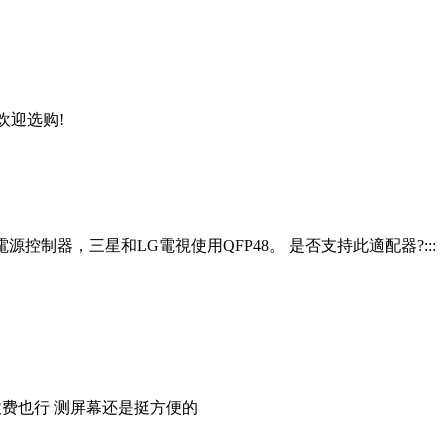
欢迎选购!
個電源控制器，三星和LG電視使用QFP48。 是否支持此適配器?:::
密收费也行 测屏幕还是挺方便的