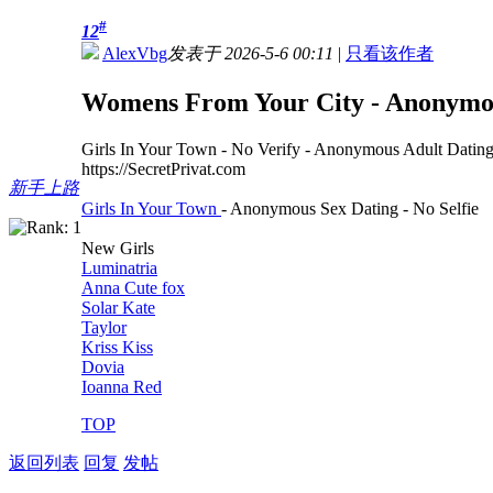
#
12
AlexVbg
发表于 2026-5-6 00:11
|
只看该作者
Womens From Your City - Anonymous
Girls In Your Town - No Verify - Anonymous Adult Datin
https://SecretPrivat.com
新手上路
Girls In Your Town
- Anonymous Sex Dating - No Selfie
New Girls
Luminatria
Anna Cute fox
Solar Kate
Taylor
Kriss Kiss
Dovia
Ioanna Red
TOP
返回列表
回复
发帖