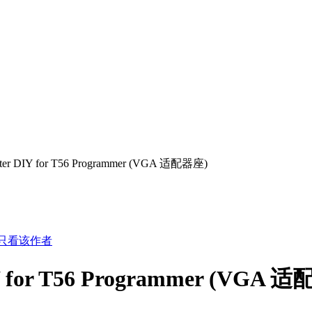
er DIY for T56 Programmer (VGA 适配器座)
只看该作者
Y for T56 Programmer (VGA 