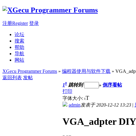
注册Register
登录
论坛
搜索
帮助
导航
网站
XGecu Programmer Forums
»
编程器使用与软件下载
» VGA_adpt
返回列表
发帖
#
1
跳转到
»
倒序看帖
打印
T
字体大小:
t
admin
发表于 2020-12-12 13:23
|
VGA_adpter DI