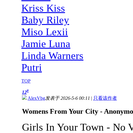
Kriss Kiss
Baby Riley
Miso Lexii
Jamie Luna
Linda Warners
Putri
TOP
#
12
AlexVbg
发表于 2026-5-6 00:11
|
只看该作者
Womens From Your City - Anonymous
Girls In Your Town - No 