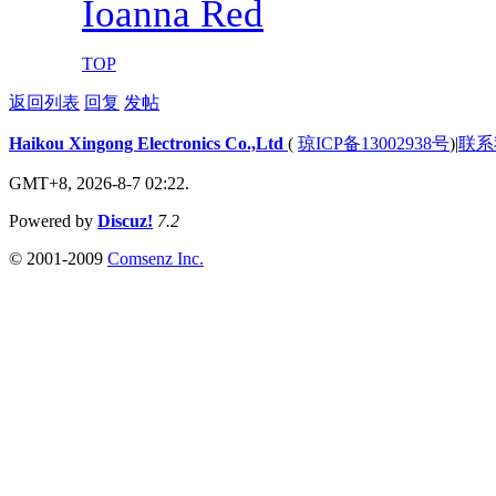
Ioanna Red
TOP
返回列表
回复
发帖
Haikou Xingong Electronics Co.,Ltd
(
琼ICP备13002938号
)
|
联系
GMT+8, 2026-8-7 02:22.
Powered by
Discuz!
7.2
© 2001-2009
Comsenz Inc.