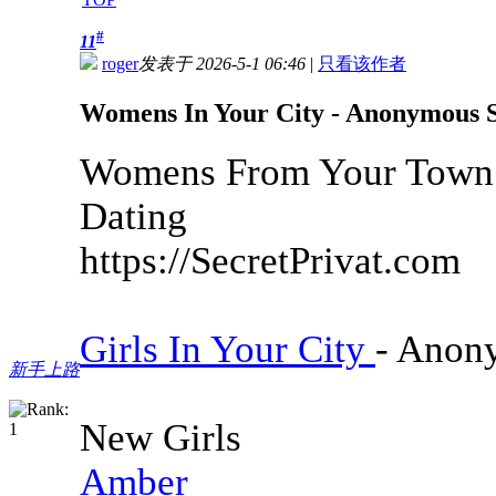
#
11
roger
发表于 2026-5-1 06:46
|
只看该作者
Womens In Your City - Anonymous Se
Womens From Your Town 
Dating
https://SecretPrivat.com
Girls In Your City
- Anon
新手上路
New Girls
Amber