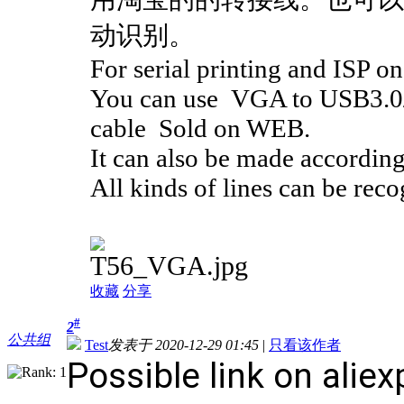
动识别。
For serial printing and ISP 
You can use VGA to USB3.0/
cable Sold on WEB.
It can also be made according
All kinds of lines can be rec
收藏
分享
#
2
公共组
Test
发表于 2020-12-29 01:45
|
只看该作者
Possible link on
alie