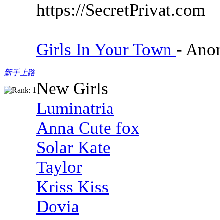
https://SecretPrivat.com
Girls In Your Town
- Ano
新手上路
New Girls
Luminatria
Anna Cute fox
Solar Kate
Taylor
Kriss Kiss
Dovia