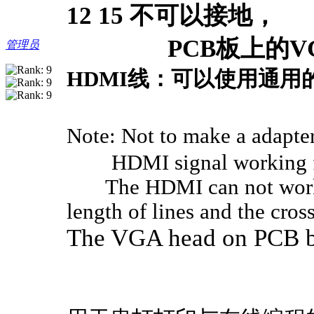
12 15 不可以接地，
PCB板上的VG
管理员
HDMI线：可以使用通用的
Note: Not to make a adapt
HDMI signal working fre
The HDMI can not work no
length of lines and the cross
The VGA head on PCB bo