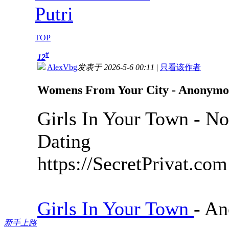
Putri
TOP
#
12
AlexVbg
发表于 2026-5-6 00:11
|
只看该作者
Womens From Your City - Anonymous
Girls In Your Town - N
Dating
https://SecretPrivat.com
Girls In Your Town
- An
新手上路