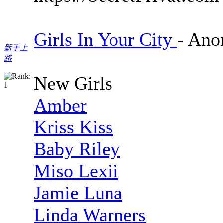
Girls In Your City
- Ano
新手上
路
New Girls
Amber
Kriss Kiss
Baby Riley
Miso Lexii
Jamie Luna
Linda Warners