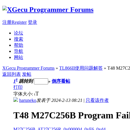
注册Register
登录
论坛
搜索
帮助
导航
网站
XGecu Programmer Forums
»
TL866II使用问题解答
» T48 M27C25
返回列表
发帖
#
1
跳转到
»
倒序看帖
打印
T
字体大小:
t
haruneko
发表于 2024-2-13 08:21
|
只看该作者
T48 M27C256B Program Fai
M27C256B
,
AT27C256R
,
0x000004
,
0xF6
,
0xd4