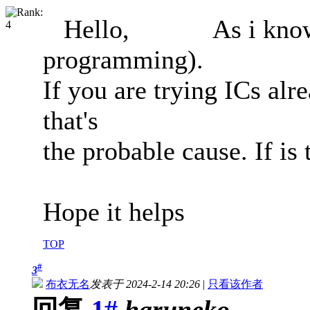
Hello, As i know, th
programming).
If you are trying ICs al
that's
the probable cause. If is
Hope it helps
TOP
#
3
布衣无名
发表于 2024-2-14 20:26
|
只看该作者
回复
1#
haruneko