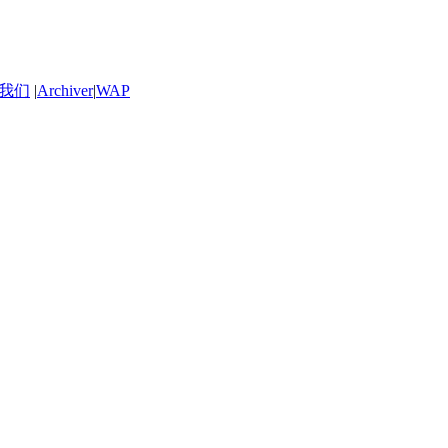
我们
|
Archiver
|
WAP