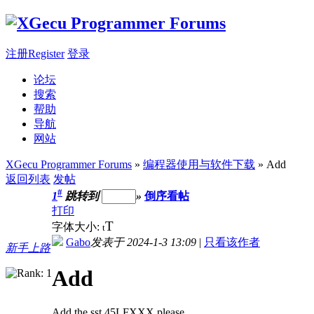
注册Register
登录
论坛
搜索
帮助
导航
网站
XGecu Programmer Forums
»
编程器使用与软件下载
» Add
返回列表
发帖
#
1
跳转到
»
倒序看帖
打印
T
字体大小:
t
Gabo
发表于 2024-1-3 13:09
|
只看该作者
新手上路
Add
Add the sst 45LFXXX please