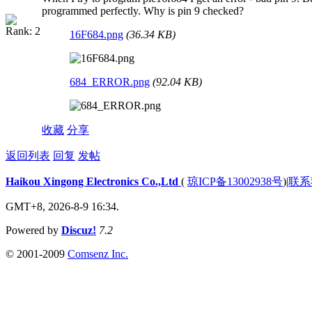
programmed perfectly. Why is pin 9 checked?
16F684.png
(36.34 KB)
684_ERROR.png
(92.04 KB)
收藏
分享
返回列表
回复
发帖
Haikou Xingong Electronics Co.,Ltd
(
琼ICP备13002938号
)
|
联系
GMT+8, 2026-8-9 16:34.
Powered by
Discuz!
7.2
© 2001-2009
Comsenz Inc.