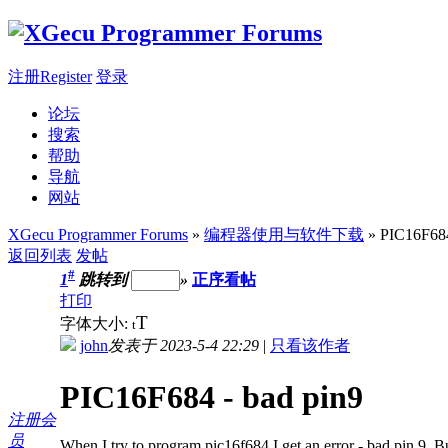
注册Register
登录
论坛
搜索
帮助
导航
网站
XGecu Programmer Forums
»
编程器使用与软件下载
» PIC16F684
返回列表
发帖
#
1
跳转到
»
正序看帖
打印
T
字体大小:
t
john
发表于 2023-5-4 22:29
|
只看该作者
PIC16F684 - bad pin9
注册会
员
When I try to program pic16f684 I get an error - bad pin 9. B