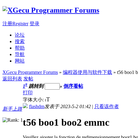
注册Register
登录
论坛
搜索
帮助
导航
网站
XGecu Programmer Forums
»
编程器使用与软件下载
» t56 boo1 
返回列表
发帖
#
1
跳转到
»
倒序看帖
打印
T
字体大小:
t
flashdm
发表于 2023-5-2 01:42
|
只看该作者
新手上路
t56 boo1 boo2 emmc
Veuillez ajouter la fonction de redimensionnement boot1 b