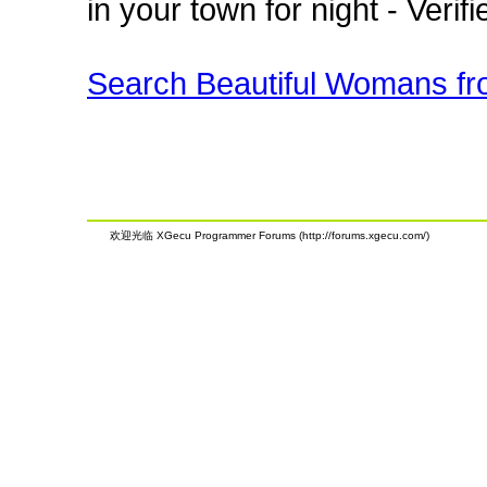
in your town for night - Veri
Search Beautiful Womans fro
欢迎光临 XGecu Programmer Forums (http://forums.xgecu.com/)