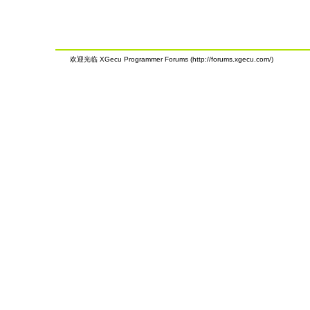
欢迎光临 XGecu Programmer Forums (http://forums.xgecu.com/)