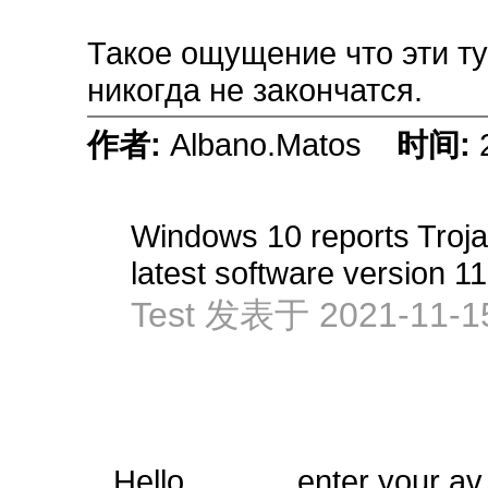
Такое ощущение что эти т
никогда не закончатся.
作者:
Albano.Matos
时间:
Windows 10 reports Troja
latest software version 11
Test 发表于 2021-11-15
Hello, enter your av sof