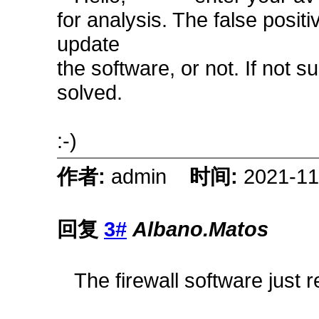
for analysis. The false positi
update
the software, or not. If not
solved.
:-)
作者:
admin
时间:
2021-11
回复
3#
Albano.Matos
The firewall software just r