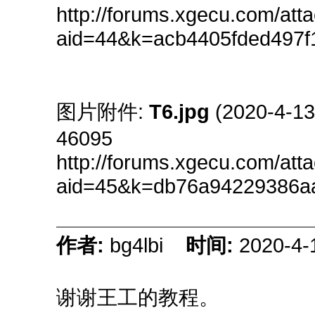
http://forums.xgecu.com/at
aid=44&k=acb4405fded497
图片附件:
T6.jpg
(2020-4-1
46095
http://forums.xgecu.com/at
aid=45&k=db76a94229386a
作者:
bg4lbi
时间:
2020-4-
谢谢王工的教程。