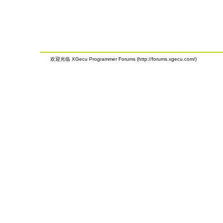
欢迎光临 XGecu Programmer Forums (http://forums.xgecu.com/)