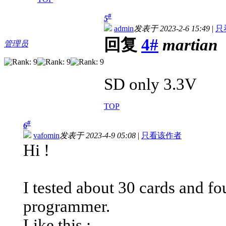
#
5
admin
发表于 2023-2-6 15:49
|
只
回复
4#
martian
管理员
SD only 3.3V
TOP
#
6
vafomin
发表于 2023-4-9 05:08
|
只看该作者
Hi !
I tested about 30 cards and fo
programmer.
Like this :