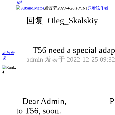
#
10
Albano.Matos
发表于 2023-4-26 10:16
|
只看该作者
回复 Oleg_Skalskiy
T56 need a special adapt
高级会
admin 发表于 2022-12-25 09:32
员
Dear Admin, Please, ma
to T56, soon.