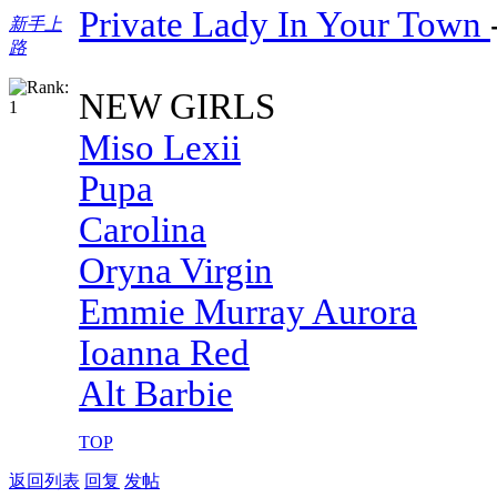
Private Lady In Your Town
新手上
路
NEW GIRLS
Miso Lexii
Pupa
Carolina
Oryna Virgin
Emmie Murray Aurora
Ioanna Red
Alt Barbie
TOP
返回列表
回复
发帖