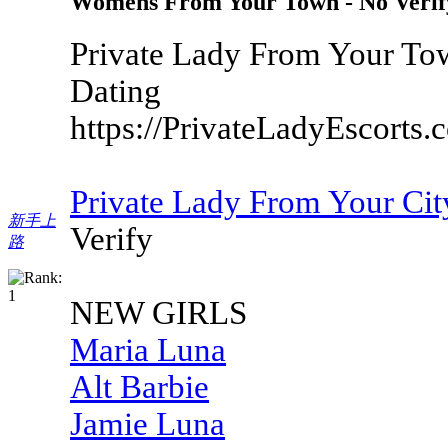
Womens From Your Town - No Verif
Private Lady From Your To
Dating
https://PrivateLadyEscorts.
Private Lady From Your Ci
新手上
Verify
路
NEW GIRLS
Maria Luna
Alt Barbie
Jamie Luna