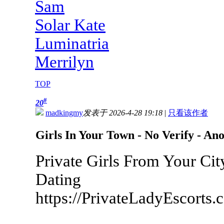
Sam
Solar Kate
Luminatria
Merrilyn
TOP
#
20
madkingmy
发表于 2026-4-28 19:18
|
只看该作者
Girls In Your Town - No Verify - A
Private Girls From Your Ci
Dating
https://PrivateLadyEscorts