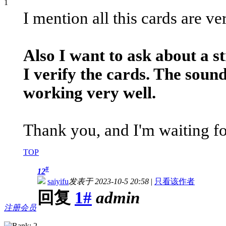
I mention all this cards are v
Also I want to ask about a
I verify the cards. The sound
working very well.
Thank you, and I'm waiting f
TOP
#
12
saiyifu
发表于 2023-10-5 20:58
|
只看该作者
回复
1#
admin
注册会员