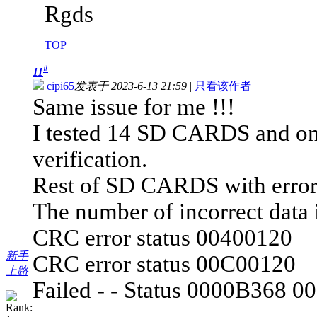
Rgds
TOP
#
11
cipi65
发表于 2023-6-13 21:59
|
只看该作者
Same issue for me !!!
I tested 14 SD CARDS and o
verification.
Rest of SD CARDS with error
The number of incorrect data i
CRC error status 00400120
新手
CRC error status 00C00120
上路
Failed - - Status 0000B368 