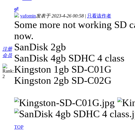
#
9
vafomin
发表于 2023-4-26 00:58
|
只看该作者
Some more not working SD ca
now.
SanDisk 2gb
注册
会员
SanDisk 4gb SDHC 4 class
Kingston 1gb SD-C01G
Kingston 2gb SD-C02G
TOP