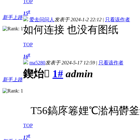
TOP
#
15
新手上路
爱去问问人
发表于 2024-1-2 22:12
|
只看该作者
如何连接 也没有图纸
TOP
#
16
ma5280
发表于 2024-5-17 12:59
|
只看该作者
鍥炲
1#
admin
新手上路
T56鎬庝箞娌℃湁杩欎釜
TOP
#
17