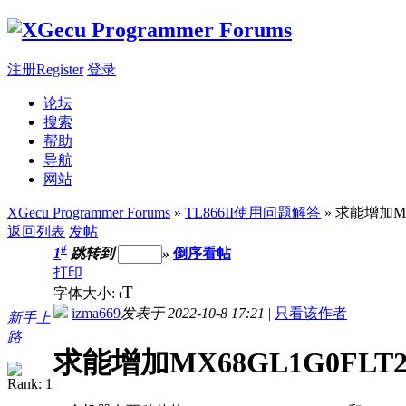
注册Register
登录
论坛
搜索
帮助
导航
网站
XGecu Programmer Forums
»
TL866II使用问题解答
» 求能增加MX
返回列表
发帖
#
1
跳转到
»
倒序看帖
打印
T
字体大小:
t
izma669
发表于 2022-10-8 17:21
|
只看该作者
新手上
路
求能增加MX68GL1G0FLT2