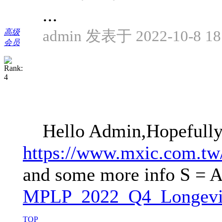
...
admin 发表于 2022-10-8 18
高级
会员
Hello Admin,Hopefully 
https://www.mxic.com.t
and some more info S = 
MPLP_2022_Q4_Longevit
TOP