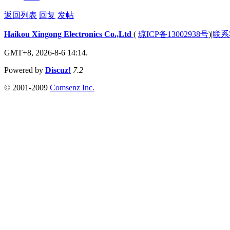
返回列表
回复
发帖
Haikou Xingong Electronics Co.,Ltd
(
琼ICP备13002938号
)
|
联系
GMT+8, 2026-8-6 14:14.
Powered by
Discuz!
7.2
© 2001-2009
Comsenz Inc.