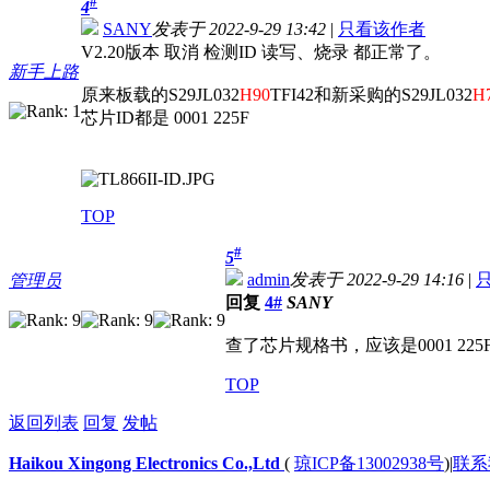
#
4
SANY
发表于 2022-9-29 13:42
|
只看该作者
V2.20版本 取消 检测ID 读写、烧录 都正常了。
新手上路
原来板载的S29JL032
H90
TFI42和新采购的S29JL032
H
芯片ID都是 0001 225F
TOP
#
5
admin
发表于 2022-9-29 14:16
|
管理员
回复
4#
SANY
查了芯片规格书，应该是0001 225
TOP
返回列表
回复
发帖
Haikou Xingong Electronics Co.,Ltd
(
琼ICP备13002938号
)
|
联系