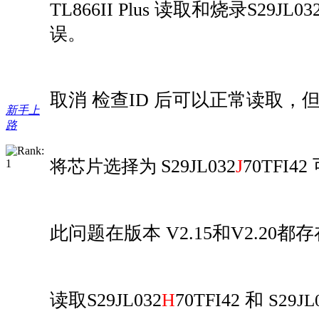
TL866II Plus 读取和烧录S29JL03
误。
取消 检查ID 后可以正常读取，
新手上
路
将芯片选择为
S29JL032
J
70TFI
此问题在版本 V2.15和V2.20都
读取
S29JL032
H
70TFI42 和
S29JL