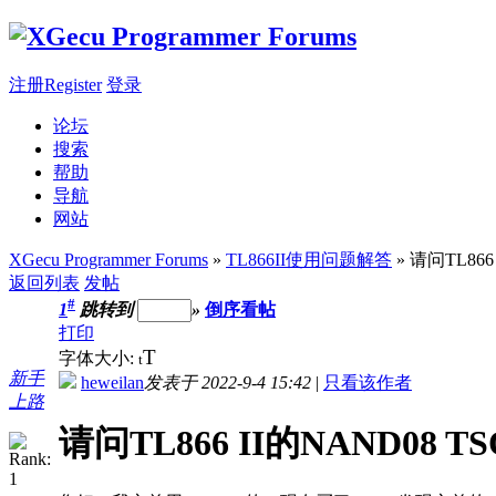
注册Register
登录
论坛
搜索
帮助
导航
网站
XGecu Programmer Forums
»
TL866II使用问题解答
» 请问TL86
返回列表
发帖
#
1
跳转到
»
倒序看帖
打印
T
字体大小:
t
新手
heweilan
发表于 2022-9-4 15:42
|
只看该作者
上路
请问TL866 II的NAND08