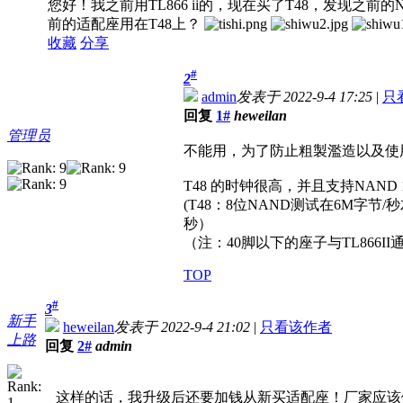
您好！我之前用TL866 ii的，现在买了T48，发现之
前的适配座用在T48上？
收藏
分享
#
2
admin
发表于 2022-9-4 17:25
|
只
回复
1#
heweilan
管理员
不能用，为了防止粗製濫造以及使用座
T48 的时钟很高，并且支持NAND 16
(T48：8位NAND测试在6M字节/秒左
秒）
（注：40脚以下的座子与TL866I
TOP
#
3
新手
heweilan
发表于 2022-9-4 21:02
|
只看该作者
上路
回复
2#
admin
这样的话，我升级后还要加钱从新买适配座！厂家应该做