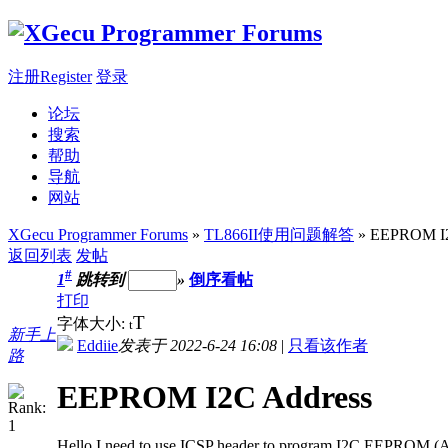
注册Register
登录
论坛
搜索
帮助
导航
网站
XGecu Programmer Forums
»
TL866II使用问题解答
» EEPROM I2
返回列表
发帖
#
1
跳转到
»
倒序看帖
打印
T
字体大小:
t
新手上
Eddiie
发表于 2022-6-24 16:08
|
只看该作者
路
EEPROM I2C Address
Hello,I need to use ICSP header to program I2C EEPROM (AT24