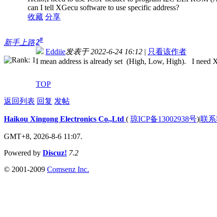
can I tell XGecu software to use specific address?
收藏
分享
#
2
新手上路
Eddiie
发表于 2022-6-24 16:12
|
只看该作者
I mean address is already set (High, Low, High). I need XG
TOP
返回列表
回复
发帖
Haikou Xingong Electronics Co.,Ltd
(
琼ICP备13002938号
)
|
联系
GMT+8, 2026-8-6 11:07.
Powered by
Discuz!
7.2
© 2001-2009
Comsenz Inc.