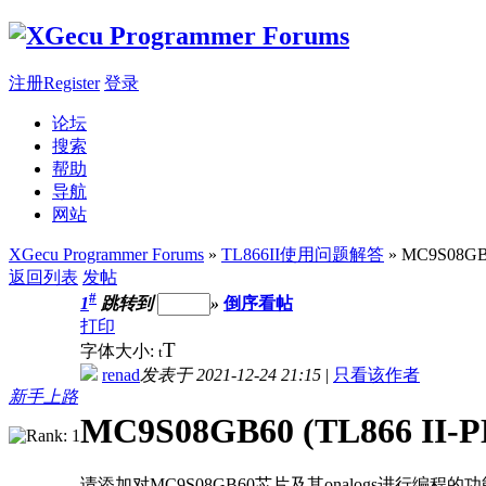
注册Register
登录
论坛
搜索
帮助
导航
网站
XGecu Programmer Forums
»
TL866II使用问题解答
» MC9S08GB6
返回列表
发帖
#
1
跳转到
»
倒序看帖
打印
T
字体大小:
t
renad
发表于 2021-12-24 21:15
|
只看该作者
新手上路
MC9S08GB60 (TL866 II-P
请添加对MC9S08GB60芯片及其onalogs进行编程的功