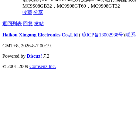
MC9S08GB32，MC9S08GT60，MC9S08GT32
收藏
分享
返回列表
回复
发帖
Haikou Xingong Electronics Co.,Ltd
(
琼ICP备13002938号
)
|
联系
GMT+8, 2026-8-7 00:19.
Powered by
Discuz!
7.2
© 2001-2009
Comsenz Inc.