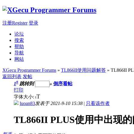
注册Register
登录
论坛
搜索
帮助
导航
网站
XGecu Programmer Forums
»
TL866II使用问题解答
» TL866
返回列表
发帖
#
1
跳转到
»
倒序看帖
打印
T
字体大小:
t
luoan83
发表于 2021-9-10 15:38
|
只看该作者
TL866II PLUS使用中