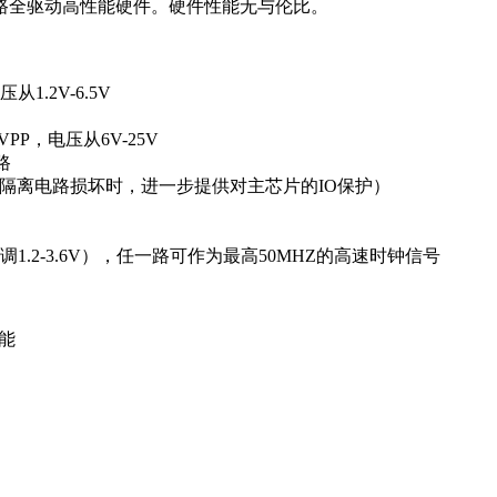
6路全驱动高性能硬件。硬件性能无与伦比。
1.2V-6.5V
调VPP，电压从6V-25V
路
高压隔离电路损坏时，进一步提供对主芯片的IO保护）
可调1.2-3.6V），任一路可作为最高50MHZ的高速时钟信号
能