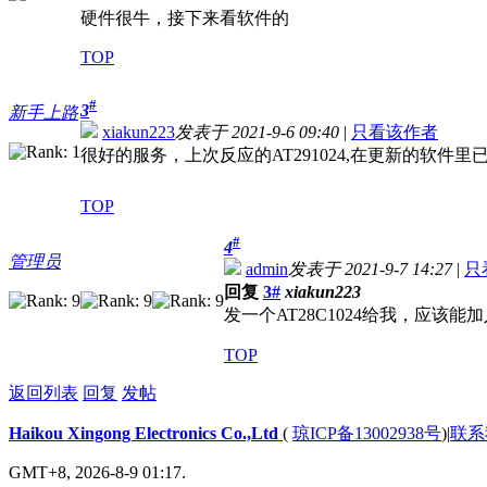
硬件很牛，接下来看软件的
TOP
#
3
新手上路
xiakun223
发表于 2021-9-6 09:40
|
只看该作者
很好的服务，上次反应的AT291024,在更新的软件里
TOP
#
4
管理员
admin
发表于 2021-9-7 14:27
|
只
回复
3#
xiakun223
发一个AT28C1024给我，应该能
TOP
返回列表
回复
发帖
Haikou Xingong Electronics Co.,Ltd
(
琼ICP备13002938号
)
|
联系
GMT+8, 2026-8-9 01:17.