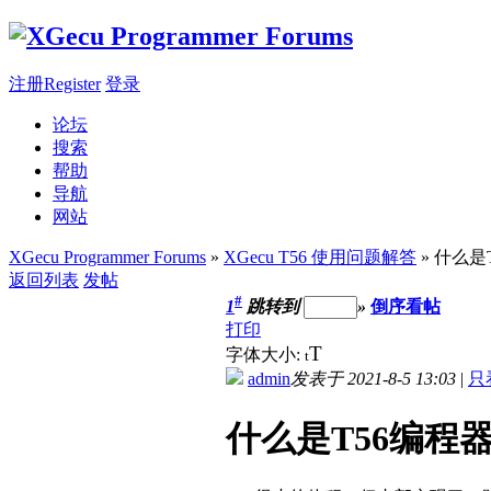
注册Register
登录
论坛
搜索
帮助
导航
网站
XGecu Programmer Forums
»
XGecu T56 使用问题解答
» 什么是
返回列表
发帖
#
1
跳转到
»
倒序看帖
打印
T
字体大小:
t
admin
发表于 2021-8-5 13:03
|
只
什么是T56编程器