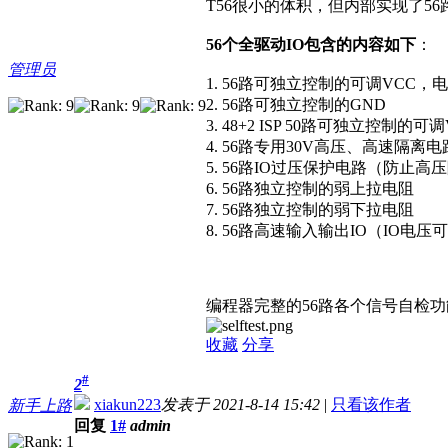
T56很小的体积，但内部实现了5
56个全驱动IO包含的内容如下
：
管理员
1. 56路可独立控制的可调VCC，电压从
2. 56路可独立控制的GND
3. 48+2 ISP 50路可独立控制的可
4. 56路专用30V高压、高速隔离电
5. 56路IO过压保护电路（防止
6. 56路独立控制的弱上拉电阻
7. 56路独立控制的弱下拉电阻
8. 56路高速输入输出IO（IO电压
编程器完整的56路各个信号自检功
收藏
分享
#
2
xiakun223
发表于 2021-8-14 15:42
|
只看该作者
新手上路
回复
1#
admin