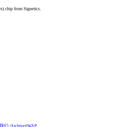
s) chip from Signetics.
我们
|
Archiver
|
WAP