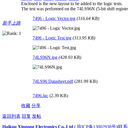
Enclosed is the new layout to be added to the logic tests.
The test was performed on the 74LS96N (5-bit shift register
7496 - Logic Vector.jpg
(316.64 KB)
新手上路
7496 - Logic Test.jpg
(313.95 KB)
74LS96N.jpg
(428.93 KB)
74LS96 Datasheet.pdf
(281.99 KB)
7496.lgc
(2.39 KB)
收藏
分享
返回列表
回复
发帖
Haikou Xingong Electronics Co.,Ltd
(
琼ICP备13002938号
)
|
联系