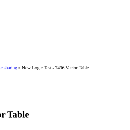
ic sharing
» New Logic Test - 7496 Vector Table
or Table