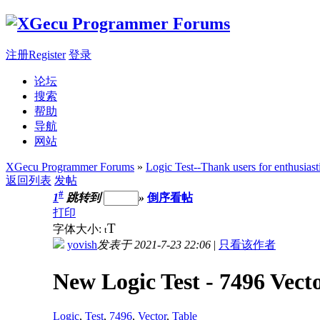
注册Register
登录
论坛
搜索
帮助
导航
网站
XGecu Programmer Forums
»
Logic Test--Thank users for enthusiast
返回列表
发帖
#
1
跳转到
»
倒序看帖
打印
T
字体大小:
t
yovish
发表于 2021-7-23 22:06
|
只看该作者
New Logic Test - 7496 Vect
Logic
,
Test
,
7496
,
Vector
,
Table