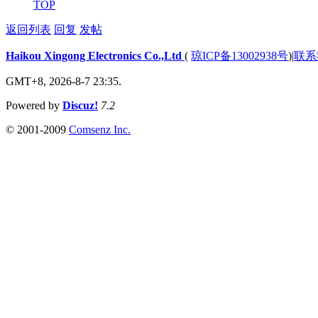
TOP
返回列表
回复
发帖
Haikou Xingong Electronics Co.,Ltd
(
琼ICP备13002938号
)
|
联系
GMT+8, 2026-8-7 23:35.
Powered by
Discuz!
7.2
© 2001-2009
Comsenz Inc.