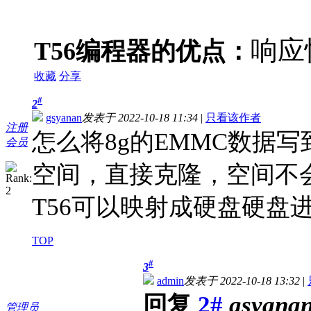
响应
T56编程器的优点：
收藏
分享
#
2
gsyanan
发表于 2022-10-18 11:34
|
只看该作者
注册
怎么将8g的EMMC数据写
会员
空间，直接克隆，空间不
T56可以映射成硬盘硬盘
TOP
#
3
admin
发表于 2022-10-18 13:32
|
回复
2#
gsyana
管理员