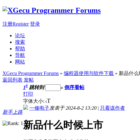
注册Register
登录
论坛
搜索
帮助
导航
网站
XGecu Programmer Forums
»
编程器使用与软件下载
» 新品什
返回列表
发帖
#
1
跳转到
»
倒序看帖
打印
T
字体大小:
t
一修电子
发表于 2024-8-2 13:20
|
只看该作者
新手上路
新品什么时候上市