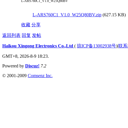
L-ARS760C1_V1.0_W25Q80BV
L-ARS760C1_V1.0_W25Q80BV.zip
(627.15 KB)
收藏
分享
返回列表
回复
发帖
Haikou Xingong Electronics Co.,Ltd
(
琼ICP备13002938号
)
|
联系
GMT+8, 2026-8-9 18:23.
Powered by
Discuz!
7.2
© 2001-2009
Comsenz Inc.