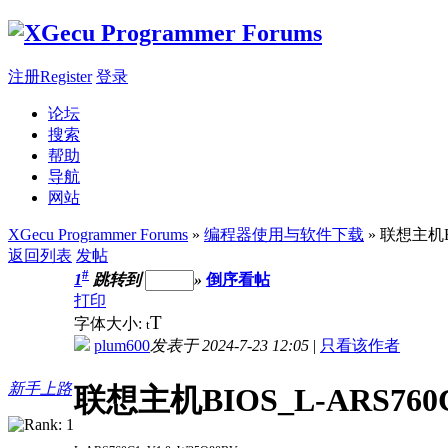
注册Register
登录
论坛
搜索
帮助
导航
网站
XGecu Programmer Forums
»
编程器使用与软件下载
» 联想主机BI
返回列表
发帖
#
1
跳转到
»
倒序看帖
打印
T
字体大小:
t
plum600
发表于 2024-7-23 12:05
|
只看该作者
新手上路
联想主机BIOS_L-ARS760C