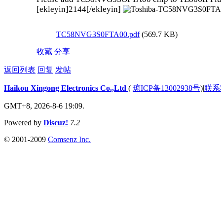
[ekleyin]2144[/ekleyin]
TC58NVG3S0FTA00.pdf
(569.7 KB)
收藏
分享
返回列表
回复
发帖
Haikou Xingong Electronics Co.,Ltd
(
琼ICP备13002938号
)
|
联系
GMT+8, 2026-8-6 19:09.
Powered by
Discuz!
7.2
© 2001-2009
Comsenz Inc.