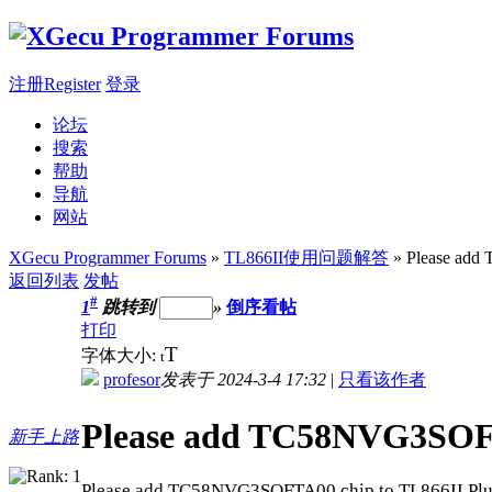
注册Register
登录
论坛
搜索
帮助
导航
网站
XGecu Programmer Forums
»
TL866II使用问题解答
» Please add
返回列表
发帖
#
1
跳转到
»
倒序看帖
打印
T
字体大小:
t
profesor
发表于 2024-3-4 17:32
|
只看该作者
Please add TC58NVG3SOFTA
新手上路
Please add TC58NVG3SOFTA00 chip to TL866II Plu