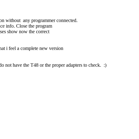
 without any programmer connected.
ice info. Close the program
cases show now the correct
that i feel a complete new version
 do not have the T48 or the proper adapters to check. :)