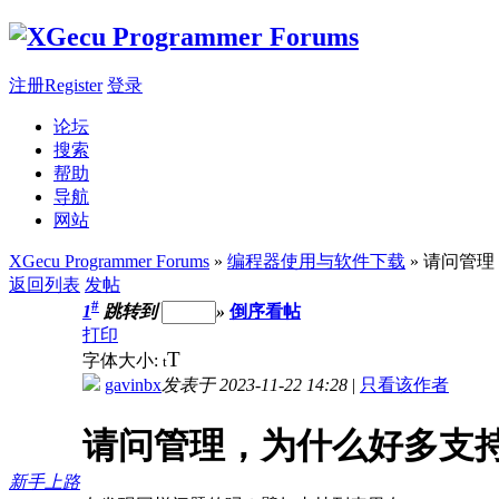
注册Register
登录
论坛
搜索
帮助
导航
网站
XGecu Programmer Forums
»
编程器使用与软件下载
» 请问管
返回列表
发帖
#
1
跳转到
»
倒序看帖
打印
T
字体大小:
t
gavinbx
发表于 2023-11-22 14:28
|
只看该作者
请问管理，为什么好多支
新手上路