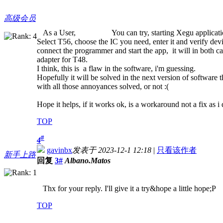
高级会员
As a User, You can try, starting Xegu application
Select T56, choose the IC you need, enter it and verify dev
connect the programmer and start the app, it will in both 
adapter for T48.
I think, this is a flaw in the software, i'm guessing.
Hopefully it will be solved in the next version of software 
with all those annoyances solved, or not :(
Hope it helps, if it works ok, is a workaround not a fix as i
TOP
#
4
gavinbx
发表于 2023-12-1 12:18
|
只看该作者
新手上路
回复
3#
Albano.Matos
Thx for your reply. I'll give it a try&hope a little hope;P
TOP