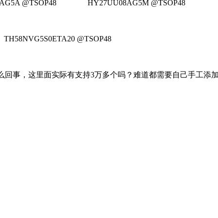
5A @TSOP48 HY27UU08AG5M @TSOP48
H58NVG5S0ETA20 @TSOP48
么回事，这里面实际有支持3万多个吗？难道都需要自己手工添