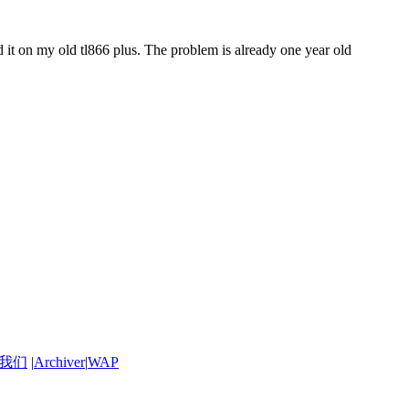
ed it on my old tl866 plus. The problem is already one year old
我们
|
Archiver
|
WAP