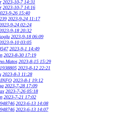
r
2023-10-7 14:31
r
2023-10-7 14:16
023-9-26 15:40
239
2023-9-24 11:17
2023-9-24 02:24
2023-9-18 20:32
koglu
2023-9-18 06:09
2023-9-10 03:05
l0547
2023-9-1 14:49
n
2023-8-30 17:19
no.Matos
2023-8-15 15:29
1938805
2023-8-12 22:21
u
2023-8-3 11:28
cINFO
2023-8-1 19:12
ga
2023-7-28 17:09
ax
2023-7-26 05:18
n
2023-7-21 17:02
948746
2023-6-13 14:08
948746
2023-6-13 14:07