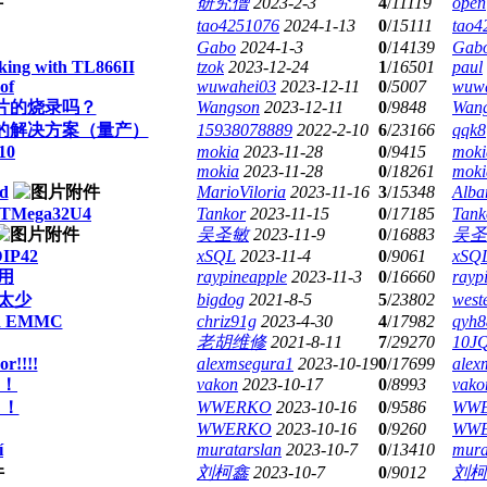
研究僧
2023-2-3
4
/
11119
open
tao4251076
2024-1-13
0
/
15111
tao4
Gabo
2024-1-3
0
/
14139
Gab
king with TL866II
tzok
2023-12-24
1
/
16501
paul
of
wuwahei03
2023-12-11
0
/
5007
wuw
A芯片的烧录吗？
Wangson
2023-12-11
0
/
9848
Wan
的解决方案（量产）
15938078889
2022-2-10
6
/
23166
qqk8
10
mokia
2023-11-28
0
/
9415
moki
mokia
2023-11-28
0
/
18261
moki
Id
MarioViloria
2023-11-16
3
/
15348
Alba
ATMega32U4
Tankor
2023-11-15
0
/
17185
Tank
吴圣敏
2023-11-9
0
/
16883
吴圣
DIP42
xSQL
2023-11-4
0
/
9061
xSQ
使用
raypineapple
2023-11-3
0
/
16660
rayp
太少
bigdog
2021-8-5
5
/
23802
west
nd EMMC
chriz91g
2023-4-30
4
/
17982
qyh8
老胡维修
2021-8-11
7
/
29270
10J
r!!!!
alexmsegura1
2023-10-19
0
/
17699
alex
！！
vakon
2023-10-17
0
/
8993
vako
！！
WWERKO
2023-10-16
0
/
9586
WW
WWERKO
2023-10-16
0
/
9260
WW
í
muratarslan
2023-10-7
0
/
13410
mura
刘柯鑫
2023-10-7
0
/
9012
刘柯