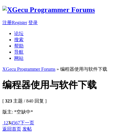
注册Register
登录
论坛
搜索
帮助
导航
网站
XGecu Programmer Forums
» 编程器使用与软件下载
编程器使用与软件下载
[
323
主题 / 840 回复 ]
版主: *空缺中*
1
2
3
4
5
6
7
下一页
返回首页
发帖