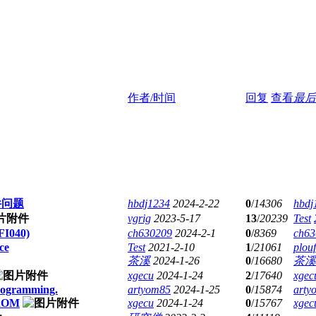
作者/时间
回复
查看
最后
件问题
hbdj1234
2024-2-22
0
/
14306
hbdj
vgrig
2023-5-17
13
/
20239
Test
I040)
ch630209
2024-2-1
0
/
8369
ch63
ce
Test
2021-2-10
1
/
21061
plouf
茶溪
2024-1-26
0
/
16680
茶溪
xgecu
2024-1-24
2
/
17640
xgec
ogramming.
artyom85
2024-1-25
0
/
15874
arty
PROM
xgecu
2024-1-24
0
/
15767
xgec