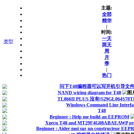
主题:
全部
精华
|
时间:
一天
类型
两天
周
月
季
|
热门
问下T48编程器可以写开机引导文
NAND wiring diagram for T48
TL866II PLUS 沒有(S29GL064S70TF
Windows Command Line Interfa
T48
Beginner : Help me build an EEPROM
Xgecu Т48 and MT29F4G08ABAEAWP pr
Beginner : Aider moi sur un constructeur EE