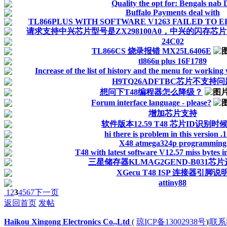
Quality the opt for: Bengals nab 
Buffalo Payments deal with
TL866PLUS WITH SOFTWARE V1263 FAILED TO ER
请求支持中兴芯片型号是ZX298100A0，中兴的闪存芯片
24C02
TL866CS 烧录报错 MX25L6406E
tl866ıı plus 16F1789
Increase of the list of history and the menu for worki
H9TQ26ADFTBC芯片不支持问
想问下T48编程器怎么降级？
Forum interface language - please?
增加芯片支持
软件版本12.59 T48 芯片ID识别时
hi there is problem in this version .
X48 atmega324p programming
T48 with latest software V12.57 miss bytes
三星储存器KLMAG2GEND-B031芯
XGecu T48 ISP 连接器引脚说
attiny88
1
2
3
4
5
6
7
下一页
返回首页
发帖
Haikou Xingong Electronics Co.,Ltd
(
琼ICP备13002938号
)
|
联系