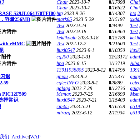
DJ
Chair
2023-10-7
0
/
17098
Chai
Chair
2023-10-7
0
/
16622
Chai
ASE S29JL064J70TFI00
htq
2023-9-26
0
/
14307
htq
2
，容量256MB
mark85
2023-5-29
2
/
15197
xxdd
Test
2023-9-24
0
/
9499
Test
Test
2023-9-18
0
/
16960
Test
keklikoglu
2023-9-18
0
/
15788
kekli
ng with eMMC
Test
2022-12-7
9
/
21600
Test
题
liuxl0547
2023-9-1
0
/
10350
liux
cq200
2023-1-31
12
/
23172
admi
hpa
2023-8-15
1
/
13719
Alba
13911938805
2023-8-12
0
/
14796
1391
候闪退
gniqu
2023-8-2
2
/
15331
gniq
12.59
cgtecINFO
2023-8-1
0
/
8889
cgte
galaga
2023-7-28
0
/
12736
gala
 in PIC12F509
Msmax
2023-7-25
2
/
16699
Msm
片选择常识
liuxl0547
2023-7-21
1
/
15409
admi
明
cipi65
2023-5-21
9
/
16558
q519
mirazg
2023-6-12
2
/
11934
q519
我们
|
Archiver
|
WAP