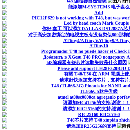
t48 编程器自检错误
能添加M-SYSTEMS 电子盘么
Add
PIC12F629 is not working with T48, but was wor
Led by head coach Mark Couple 
你好 鑫工 可以添加DALLAS DS12887
对于高安加密绑定的电视主板有没有类似809那样
ATtiny4/ATtiny5/ATtiny9/ATtiny
ATtiny10
Programador T48 no puede hacer el Check 
Добавить в XGesu T48 PRO поддержку 
t48编程器有些芯片读取失败是什么原因
Please add support LH28F320BJD 
有關 T48/T56 在 ARM 電腦上
请求赶快添加支持芯片，支持芯片
T48 (TL866-3G) Pinouts for NAND a
TL866CS软件升级
atmel at88sc0808ca agregenlo porfavo
请添加MC41256的支持,谢谢！
请添加RIC25160的支持,谢谢！
RIC25160 RIC25160
T48芯片支持 T48 xīnpiàn zhīch
请添加BR25G256的支持