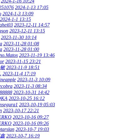
2024-1-16 10:24
251076
2024-1-13 17:05
o
2024-1-3 13:09
2024-1-1 13:15
ahei03
2023-12-11 14:57
gson
2023-12-11 13:15
2023-11-30 10:14
a
2023-11-28 01:08
a
2023-11-28 01:00
no.Matos
2023-11-19 13:46
or
2023-11-15 23:21
敏
2023-11-9 18:51
L
2023-11-4 17:19
ineapple
2023-11-3 10:09
ecobra
2023-11-3 08:34
88888
2023-10-31 14:42
QKA
2023-10-25 16:12
msegura1
2023-10-19 05:03
n
2023-10-17 22:21
ERKO
2023-10-16 09:27
ERKO
2023-10-16 09:26
tarslan
2023-10-7 19:03
鑫
2023-10-7 16:19