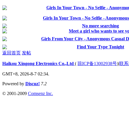
Girls In Your Town - No Selfie - Anonymo
Girls In Your Town - No Selfie - Anonymou
No more searching
Meet a girl who wants to see y
Girls From Your City - Anonymous Casual Da
Find Your Type Tonight
返回首页
发帖
Haikou Xingong Electronics Co.,Ltd
(
琼ICP备13002938号
)
|
联系
GMT+8, 2026-8-7 02:34.
Powered by
Discuz!
7.2
© 2001-2009
Comsenz Inc.