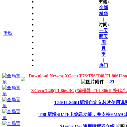
主题:
全部
精华
|
时间:
一天
类型
两天
周
月
季
|
热门
Download Newest XGecu T76/T56/T48/TL866I
...
2
3
XGecu T48(TL866-3G) 编程器（TL866II 换代
T56/TL866II新增自定义芯片使用说
T48 新增SD/TF卡烧录功能，并支持EMMC
XGecu T56 通用编程器介绍