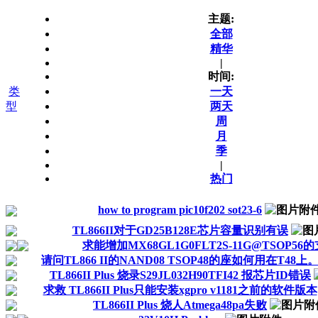
主题:
全部
精华
|
时间:
类
一天
型
两天
周
月
季
|
热门
how to program pic10f202 sot23-6
TL866II对于GD25B128E芯片容量识别有误
求能增加MX68GL1G0FLT2S-11G@TSOP56
请问TL866 II的NAND08 TSOP48的座如何用在T48上
TL866II Plus 烧录S29JL032H90TFI42 报芯片ID错误
求救 TL866II Plus只能安装xgpro v1181之前的软件版本
TL866II Plus 烧人Atmega48pa失败