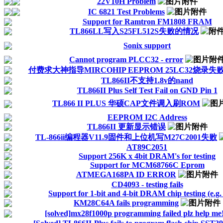
22V10H Problem
IC 6821 Test Problems
Support for Ramtron FM1808 FRAM
TL866LL写入S25FL512S失败的情况
Sonix support
Cannot program PLCC32 - error
付费求大神指导MIRCOHIP EEPROM 25LC32烧录失
TL866II不支持1.8v的nand
TL866II Plus Self Test Fail on GND Pin 1
TL866 II PLUS 华硕CAP文件调入刷ROM
EEPROM I2C Address
TL866II 更新显示错误
TL-866ii编程器V11.9固件和上位机写M27C2001失败
AT89C2051
Support 256K x 4bit DRAM's for testing
Support for MCM68766C Eprom
ATMEGA168PA ID ERROR
CD4093 - testing fails
Support for 1-bit and 4-bit DRAM chip testing (e.g.
KM28C64A fails programming
[solved]mx28f1000p programming failed plz help me