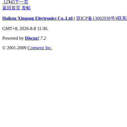
1
2
3
4
5
下一页
返回首页
发帖
Haikou Xingong Electronics Co.,Ltd
(
琼ICP备13002938号
)
|
联系
GMT+8, 2026-8-8 11:30.
Powered by
Discuz!
7.2
© 2001-2009
Comsenz Inc.