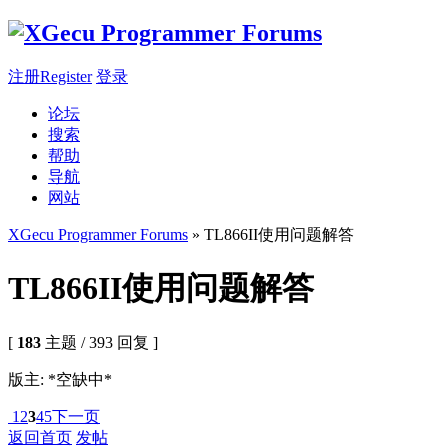
注册Register
登录
论坛
搜索
帮助
导航
网站
XGecu Programmer Forums
» TL866II使用问题解答
TL866II使用问题解答
[
183
主题 / 393 回复 ]
版主: *空缺中*
1
2
3
4
5
下一页
返回首页
发帖