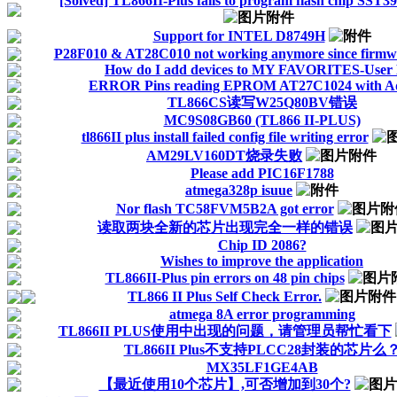
[Solved] TL866II-Plus fails to program flash chip SST
Support for INTEL D8749H
P28F010 & AT28C010 not working anymore since firmw
How do I add devices to MY FAVORITES-User 
ERROR Pins reading EPROM AT27C1024 with A
TL866CS读写W25Q80BV错误
MC9S08GB60 (TL866 II-PLUS)
tl866II plus install failed config file writing error
AM29LV160DT烧录失败
Please add PIC16F1788
atmega328p isuue
Nor flash TC58FVM5B2A got error
读取两块全新的芯片出现完全一样的错误
Chip ID 2086?
Wishes to improve the application
TL866II-Plus pin errors on 48 pin chips
TL866 II Plus Self Check Error.
atmega 8A error programming
TL866II PLUS使用中出现的问题，请管理员帮忙看下
TL866II Plus不支持PLCC28封装的芯片么
MX35LF1GE4AB
【最近使用10个芯片】,可否增加到30个?