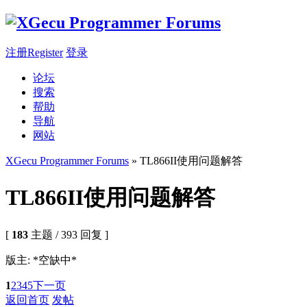
注册Register
登录
论坛
搜索
帮助
导航
网站
XGecu Programmer Forums
» TL866II使用问题解答
TL866II使用问题解答
[
183
主题 / 393 回复 ]
版主: *空缺中*
1
2
3
4
5
下一页
返回首页
发帖