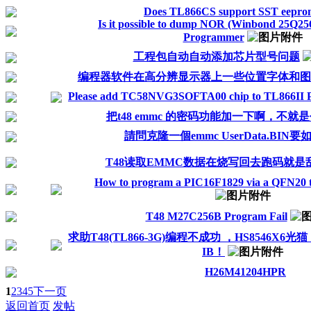
Does TL866CS support SST eeprom
Is it possible to dump NOR (Winbond 25Q2
Programmer
工程包自动自动添加芯片型号问题
编程器软件在高分辨显示器上一些位置字体和图
Please add TC58NVG3SOFTA00 chip to TL866II Pl
把t48 emmc 的密码功能加一下啊，不就是
請問克隆一個emmc UserData.BIN
T48读取EMMC数据在烧写回去跑码就是
How to program a PIC16F1829 via a QFN20 
T48 M27C256B Program Fail
求助T48(TL866-3G)编程不成功 ，HS8546X6光
IB！
H26M41204HPR
1
2
3
4
5
下一页
返回首页
发帖