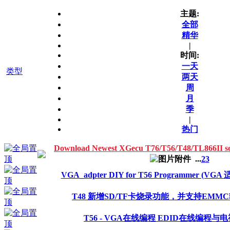
主题:
全部
精华
|
时间:
一天
类型
两天
周
月
季
|
热门
Download Newest XGecu T76/T56/T48/TL866I
...
2
3
VGA_adpter DIY for T56 Programmer (VG
T48 新增SD/TF卡烧录功能，并支持EMMC
T56 - VGA在线编程 EDID在线编程与