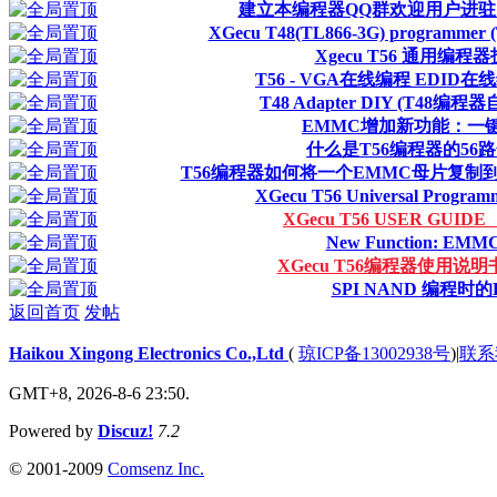
建立本编程器QQ群欢迎用户进
XGecu T48(TL866-3G) programmer (T
Xgecu T56 通用编程
T56 - VGA在线编程 EDI
T48 Adapter DIY (T48编
EMMC增加新功能：一
什么是T56编程器的56路
T56编程器如何将一个EMMC母片复制
XGecu T56 Universal Programm
XGecu T56 USER GUIDE
New Function: EMMC 
XGecu T56编程器使用说明
SPI NAND 编程时
返回首页
发帖
Haikou Xingong Electronics Co.,Ltd
(
琼ICP备13002938号
)
|
联系
GMT+8, 2026-8-6 23:50.
Powered by
Discuz!
7.2
© 2001-2009
Comsenz Inc.