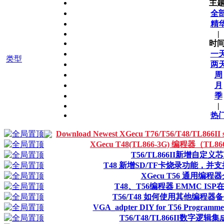
主题
全
精
|
时间
一
类型
两
周
月
季
|
热
Download Newest XGecu T76/T56/T48/TL866
XGecu T48(TL866-3G) 编程器（TL
T56/TL866II新增自定
T48 新增SD/TF卡烧录功能，并
XGecu T56 通用编程
T48、T56编程器 EMMC IS
T56/T48 如何使用其他编程器
VGA_adpter DIY for T56 Progra
T56/T48/TL866II数字逻