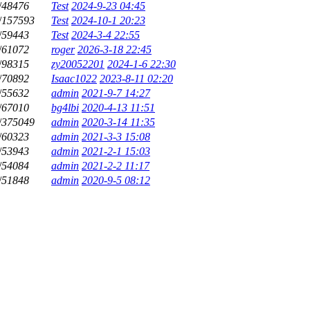
/
48476
Test
2024-9-23 04:45
/
157593
Test
2024-10-1 20:23
/
59443
Test
2024-3-4 22:55
/
61072
roger
2026-3-18 22:45
/
98315
zy20052201
2024-1-6 22:30
/
70892
Isaac1022
2023-8-11 02:20
/
55632
admin
2021-9-7 14:27
/
67010
bg4lbi
2020-4-13 11:51
/
375049
admin
2020-3-14 11:35
/
60323
admin
2021-3-3 15:08
/
53943
admin
2021-2-1 15:03
/
54084
admin
2021-2-2 11:17
/
51848
admin
2020-9-5 08:12