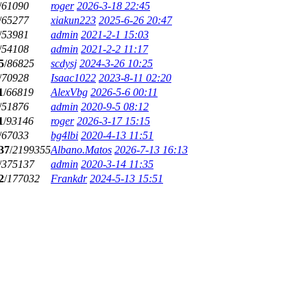
/
61090
roger
2026-3-18 22:45
/
65277
xiakun223
2025-6-26 20:47
/
53981
admin
2021-2-1 15:03
/
54108
admin
2021-2-2 11:17
5
/
86825
scdysj
2024-3-26 10:25
/
70928
Isaac1022
2023-8-11 02:20
1
/
66819
AlexVbg
2026-5-6 00:11
/
51876
admin
2020-9-5 08:12
1
/
93146
roger
2026-3-17 15:15
/
67033
bg4lbi
2020-4-13 11:51
37
/
2199355
Albano.Matos
2026-7-13 16:13
/
375137
admin
2020-3-14 11:35
2
/
177032
Frankdr
2024-5-13 15:51