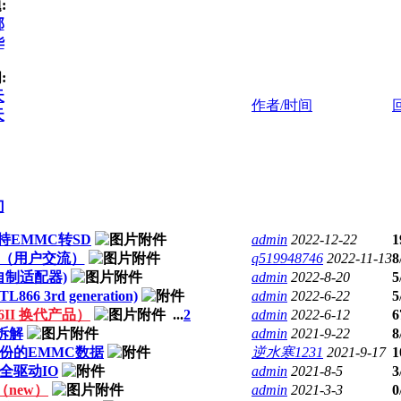
:
部
华
:
天
作者/时间
天
门
支持EMMC转SD
admin
2022-12-22
1
驻（用户交流）
q519948746
2022-11-13
8
程器自制适配器)
admin
2022-8-20
5
L866 3rd generation)
admin
2022-6-22
5
866II 换代产品）
...
2
admin
2022-6-12
6
器拆解
admin
2021-9-22
8
备份的EMMC数据
逆水寒1231
2021-9-17
1
全驱动IO
admin
2021-8-5
3
 （new）
admin
2021-3-3
0