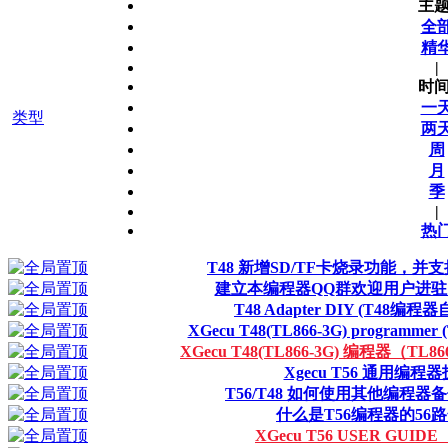
主题
全
精
|
时间
一
类型
两
周
月
季
|
热
T48 新增SD/TF卡烧录功能，并
建立本编程器QQ群欢迎用户进
T48 Adapter DIY (T48编
XGecu T48(TL866-3G) programmer (T
XGecu T48(TL866-3G) 编程器（TL
Xgecu T56 通用编程
T56/T48 如何使用其他编程器
什么是T56编程器的56路
XGecu T56 USER GUIDE