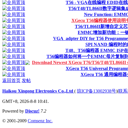
T56 - VGA在线编程 EDI
T56/T48/TL866II数字逻
New Function: EMMC 
XGecu T56编程器使用说明
T56/TL866II新增自定
EMMC增加新功能：一
VGA_adpter DIY for T56 Progra
SPI NAND 编程时
T48、T56编程器 EMMC IS
T56编程器如何将一个EMMC母片复制
Download Newest XGecu T76/T56/T48/TL866
XGecu T56 Universal Programm
XGecu T56 通用编程
返回首页
发帖
Haikou Xingong Electronics Co.,Ltd
(
琼ICP备13002938号
)
|
联系
GMT+8, 2026-8-8 10:41.
Powered by
Discuz!
7.2
© 2001-2009
Comsenz Inc.