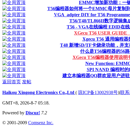
EMMC增加新功能：一
T56编程器如何将一个EMMC母片复制
VGA_adpter DIY for T56 Progra
T56/T48/TL866II数字逻
T56 - VGA在线编程 EDI
XGecu T56 USER GUIDE
Xgecu T56 通用编程
T48 新增SD/TF卡烧录功能，并
什么是T56编程器的56路
XGecu T56编程器使用说明
New Function: EMMC 
SPI NAND 编程时
建立本编程器QQ群欢迎用户进
返回首页
发帖
Haikou Xingong Electronics Co.,Ltd
(
琼ICP备13002938号
)
|
联系
GMT+8, 2026-8-7 05:18.
Powered by
Discuz!
7.2
© 2001-2009
Comsenz Inc.