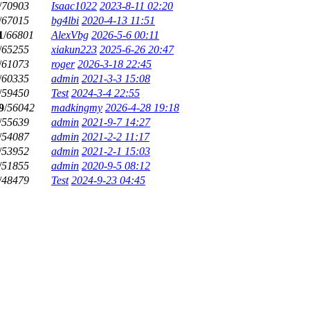
/
70903
Isaac1022
2023-8-11 02:20
/
67015
bg4lbi
2020-4-13 11:51
1
/
66801
AlexVbg
2026-5-6 00:11
/
65255
xiakun223
2025-6-26 20:47
/
61073
roger
2026-3-18 22:45
/
60335
admin
2021-3-3 15:08
/
59450
Test
2024-3-4 22:55
9
/
56042
madkingmy
2026-4-28 19:18
/
55639
admin
2021-9-7 14:27
/
54087
admin
2021-2-2 11:17
/
53952
admin
2021-2-1 15:03
/
51855
admin
2020-9-5 08:12
/
48479
Test
2024-9-23 04:45