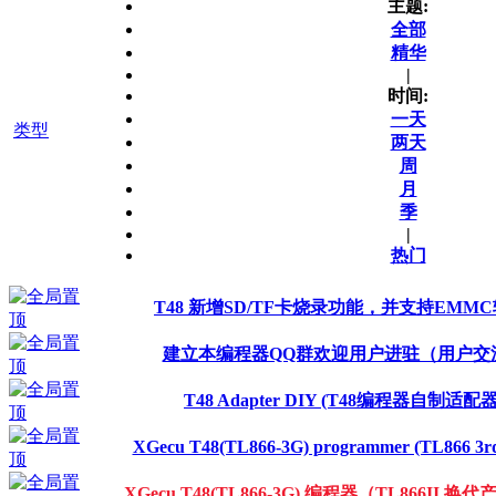
主题:
全部
精华
|
时间:
一天
类型
两天
周
月
季
|
热门
T48 新增SD/TF卡烧录功能，并支持EMMC
建立本编程器QQ群欢迎用户进驻（用户交
T48 Adapter DIY (T48编程器自制适配器
XGecu T48(TL866-3G) programmer (TL866 3rd 
XGecu T48(TL866-3G) 编程器（TL866II 换