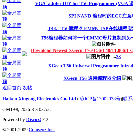
VGA_adpter DIY for T56 Programmer (VG
SPI NAND 编程时的ECC注
T48、T56编程器 EMMC ISP在线编程
T56编程器如何将一个EMMC母片复制到
Download Newest XGecu T76/T56/T48/TL866I
...
2
3
XGecu T56 Universal Programmer Introd
XGecu T56 通用编程器介绍
返回首页
发帖
Haikou Xingong Electronics Co.,Ltd
(
琼ICP备13002938号
)
|
联系
GMT+8, 2026-8-8 03:52.
Powered by
Discuz!
7.2
© 2001-2009
Comsenz Inc.