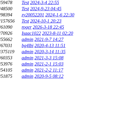
/
59478
Test
2024-3-4 22:55
/
48500
Test
2024-9-23 04:45
/
98394
zy20052201
2024-1-6 22:30
/
157656
Test
2024-10-1 20:23
/
61090
roger
2026-3-18 22:45
/
70926
Isaac1022
2023-8-11 02:20
/
55662
admin
2021-9-7 14:27
/
67031
bg4lbi
2020-4-13 11:51
/
375119
admin
2020-3-14 11:35
/
60353
admin
2021-3-3 15:08
/
53976
admin
2021-2-1 15:03
/
54105
admin
2021-2-2 11:17
/
51875
admin
2020-9-5 08:12