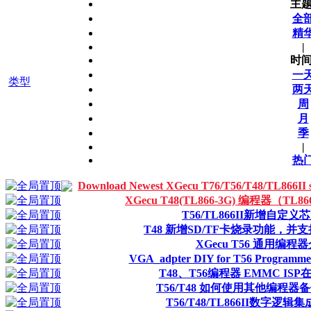
主题
全
精
|
时间
一
类型
两
周
月
季
|
热
Download Newest XGecu T76/T56/T48/TL866
XGecu T48(TL866-3G) 编程器（TL
T56/TL866II新增自定
T48 新增SD/TF卡烧录功能，并
XGecu T56 通用编程
VGA_adpter DIY for T56 Progra
T48、T56编程器 EMMC IS
T56/T48 如何使用其他编程器
T56/T48/TL866II数字逻