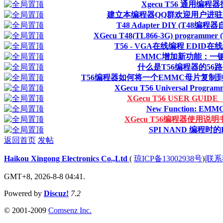
Xgecu T56 通用编程
建立本编程器QQ群欢迎用户进
T48 Adapter DIY (T48编
XGecu T48(TL866-3G) programmer (T
T56 - VGA在线编程 EDI
EMMC增加新功能：一
什么是T56编程器的56路
T56编程器如何将一个EMMC母片复制
XGecu T56 Universal Programm
XGecu T56 USER GUIDE
New Function: EMMC 
XGecu T56编程器使用说明
SPI NAND 编程时
返回首页
发帖
Haikou Xingong Electronics Co.,Ltd
(
琼ICP备13002938号
)
|
联系
GMT+8, 2026-8-8 04:41.
Powered by
Discuz!
7.2
© 2001-2009
Comsenz Inc.