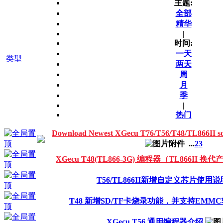
主题:
全部
精华
|
时间:
一天
类型
两天
周
月
季
|
热门
Download Newest XGecu T76/T56/T48/TL866I
...
2
3
XGecu T48(TL866-3G) 编程器（TL866II 换
T56/TL866II新增自定义芯片使用说
T48 新增SD/TF卡烧录功能，并支持EMMC
XGecu T56 通用编程器介绍