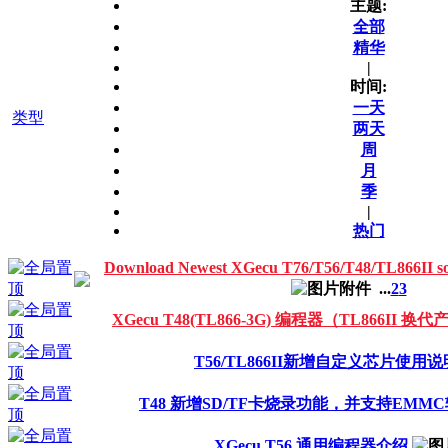
主题:
全部
精华
|
时间:
一天
类型
两天
周
月
季
|
热门
Download Newest XGecu T76/T56/T48/TL866I
...
2
3
XGecu T48(TL866-3G) 编程器（TL866II 换
T56/TL866II新增自定义芯片使用说
T48 新增SD/TF卡烧录功能，并支持EMMC
XGecu T56 通用编程器介绍